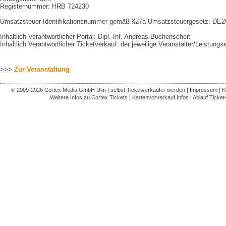
Registernummer: HRB 724230
Umsatzsteuer-Identifikationsnummer gemäß §27a Umsatzsteuergesetz: DE
Inhaltlich Verantwortlicher Portal: Dipl.-Inf. Andreas Buchenscheit
Inhaltlich Verantwortlicher Ticketverkauf: der jeweilige Veranstalter/Leistungs
>>>
Zur Veranstaltung
© 2009-2026
Cortex Media GmbH Ulm
|
selbst Ticketverkäufer werden
|
Impressum
|
K
Weitere Infos zu Cortex Tickets
|
Kartenvorverkauf Infos
|
Ablauf Ticket