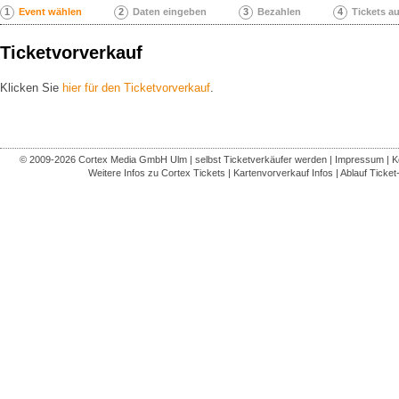
1
Event wählen
2
Daten eingeben
3
Bezahlen
4
Tickets a
Ticketvorverkauf
Klicken Sie
hier für den Ticketvorverkauf
.
© 2009-2026
Cortex Media GmbH Ulm
|
selbst Ticketverkäufer werden
|
Impressum
|
K
Weitere Infos zu Cortex Tickets
|
Kartenvorverkauf Infos
|
Ablauf Ticket