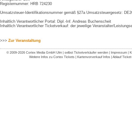
Registernummer: HRB 724230
Umsatzsteuer-Identifikationsnummer gemäß §27a Umsatzsteuergesetz: DE
Inhaltlich Verantwortlicher Portal: Dipl.-Inf. Andreas Buchenscheit
Inhaltlich Verantwortlicher Ticketverkauf: der jeweilige Veranstalter/Leistungs
>>>
Zur Veranstaltung
© 2009-2026
Cortex Media GmbH Ulm
|
selbst Ticketverkäufer werden
|
Impressum
|
K
Weitere Infos zu Cortex Tickets
|
Kartenvorverkauf Infos
|
Ablauf Ticket