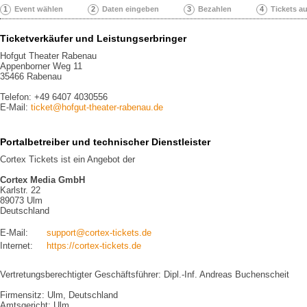
1
Event wählen
2
Daten eingeben
3
Bezahlen
4
Tickets a
Ticketverkäufer und Leistungserbringer
Hofgut Theater Rabenau
Appenborner Weg 11
35466 Rabenau
Telefon: +49 6407 4030556
E-Mail:
ticket@hofgut-theater-rabenau.de
Portalbetreiber und technischer Dienstleister
Cortex Tickets ist ein Angebot der
Cortex Media GmbH
Karlstr. 22
89073 Ulm
Deutschland
E-Mail:
support@cortex-tickets.de
Internet:
https://cortex-tickets.de
Vertretungsberechtigter Geschäftsführer: Dipl.-Inf. Andreas Buchenscheit
Firmensitz: Ulm, Deutschland
Amtsgericht: Ulm